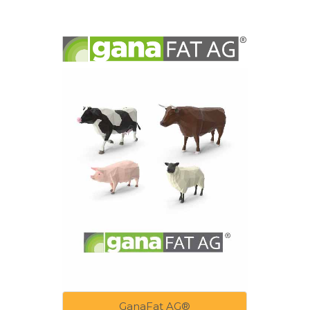
GanaFat AG®