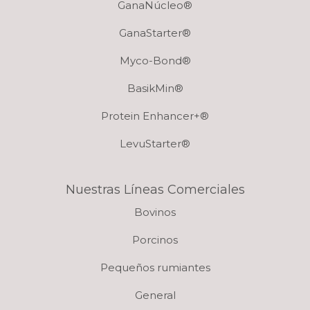
GanaNúcleo®
GanaStarter®
Myco-Bond®
BasikMin®
Protein Enhancer+®
LevuStarter®
Nuestras Líneas Comerciales
Bovinos
Porcinos
Pequeños rumiantes
General