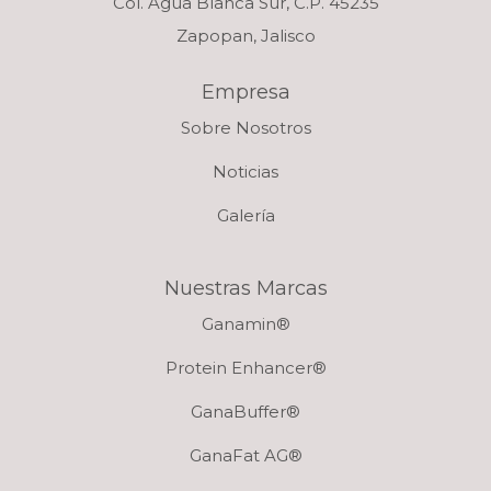
Col. Agua Blanca Sur, C.P. 45235
Zapopan, Jalisco
Empresa
Sobre Nosotros
Noticias
Galería
Nuestras Marcas
Ganamin®
Protein Enhancer®
GanaBuffer®
GanaFat AG®